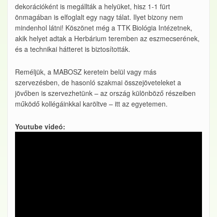
dekorációként is megállták a helyüket, hisz 1-1 fürt
önmagában is elfoglalt egy nagy tálat. Ilyet bizony nem
mindenhol látni! Köszönet még a TTK Biológia Intézetnek,
akik helyet adtak a Herbárium teremben az eszmecserének,
és a technikai hátteret is biztosították.
Reméljük, a MABOSZ keretein belül vagy más
szervezésben, de hasonló szakmai összejöveteleket a
jövőben is szervezhetünk – az ország különböző részeiben
működő kollégáinkkal karöltve – itt az egyetemen.
Youtube videó: