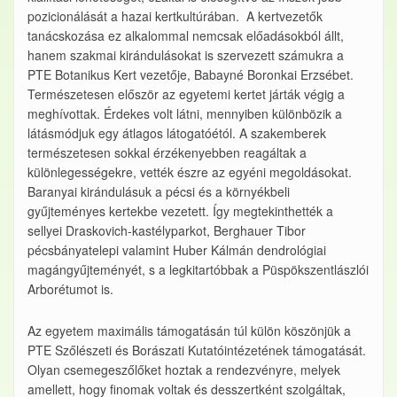
pozicionálását a hazai kertkultúrában. A kertvezetők
tanácskozása ez alkalommal nemcsak előadásokból állt,
hanem szakmai kirándulásokat is szervezett számukra a
PTE Botanikus Kert vezetője, Babayné Boronkai Erzsébet.
Természetesen először az egyetemi kertet járták végig a
meghívottak. Érdekes volt látni, mennyiben különbözik a
látásmódjuk egy átlagos látogatóétól. A szakemberek
természetesen sokkal érzékenyebben reagáltak a
különlegességekre, vették észre az egyéni megoldásokat.
Baranyai kirándulásuk a pécsi és a környékbeli
gyűjteményes kertekbe vezetett. Így megtekinthették a
sellyei Draskovich-kastélyparkot, Berghauer Tibor
pécsbányatelepi valamint Huber Kálmán dendrológiai
magángyűjteményét, s a legkitartóbbak a Püspökszentlászlói
Arborétumot is.
Az egyetem maximális támogatásán túl külön köszönjük a
PTE Szőlészeti és Borászati Kutatóintézetének támogatását.
Olyan csemegeszőlőket hoztak a rendezvényre, melyek
amellett, hogy finomak voltak és desszertként szolgáltak,