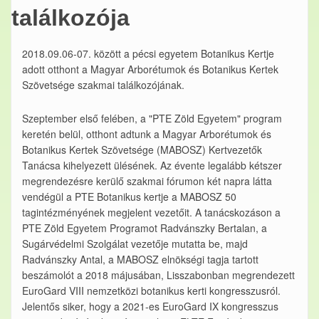
találkozója
2018.09.06-07. között a pécsi egyetem Botanikus Kertje
adott otthont a Magyar Arborétumok és Botanikus Kertek
Szövetsége szakmai találkozójának.
Szeptember első felében, a "PTE Zöld Egyetem" program
keretén belül, otthont adtunk a Magyar Arborétumok és
Botanikus Kertek Szövetsége (MABOSZ) Kertvezetők
Tanácsa kihelyezett ülésének. Az évente legalább kétszer
megrendezésre kerülő szakmai fórumon két napra látta
vendégül a PTE Botanikus kertje a MABOSZ 50
tagintézményének megjelent vezetőit. A tanácskozáson a
PTE Zöld Egyetem Programot Radvánszky Bertalan, a
Sugárvédelmi Szolgálat vezetője mutatta be, majd
Radvánszky Antal, a MABOSZ elnökségi tagja tartott
beszámolót a 2018 májusában, Lisszabonban megrendezett
EuroGard VIII nemzetközi botanikus kerti kongresszusról.
Jelentős siker, hogy a 2021-es EuroGard IX kongresszus