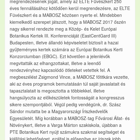
megrendezésének jogát, amely az ELTE Füvészkert 250
éves fennállásához kötődően kerül megrendezésre, az ELTE
Füvészkert és a MABOSZ közösen nyerte el. Mindebben
kiemelkedő szerepet játszott, hogy a MABOSZ 2017 őszén
nagy sikerrel rendezte meg a Közép- és Kelet Európai
Botanikus Kertek III. Konferenciáját (EastCentGard III)
Budapesten, illetve állandó képviseletet biztosít a hazai
gyűjteményes kertek számára az Európai Botanikus Kerti
Konzorciumban (EBGC). Ezt követően a jelenlévők
megvitatták az elhangzottakat, illetve a leendő
rendezvényhez kapcsolódó ötleteket vetettek fel. A
megbeszélést Zsigmond Vince, a MABOSZ főtitkára vezette,
aki az éves programok bemutatásán túl saját javaslatait és
tapasztalatait is megosztotta a többiekkel, illetve
hangsúlyozta az előkészületek fontosságát a kongresszus
sikere szempontjából. Végül pedig vendégünk, dr. Szász
Sándor mutatta be a Magyarországi Íriszkedvelők
Egyesületét. Míg korábban a MABOSZ-tag Fővárosi Állat- és
Növénykert, illetve a Varga Márton szakiskola, újabban a
PTE Botanikus Kert nyújt számukra szakmai segítséget és
kiállítási lehetőséget, ezáltal is elősegítve az íriszek jobb