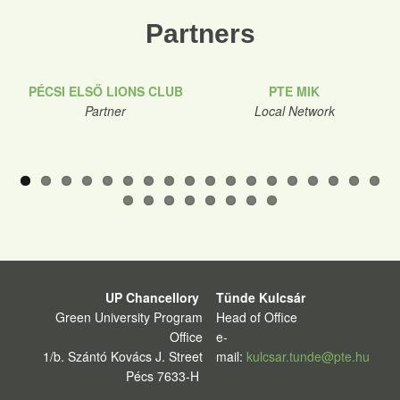
Partners
PÉCSI ELSŐ LIONS CLUB
PTE MIK
Partner
Local Network
UP Chancellory
Tünde Kulcsár
Green University Program
Head of Office
Office
e-
1/b. Szántó Kovács J. Street
mail:
kulcsar.tunde@pte.hu
Pécs 7633-H