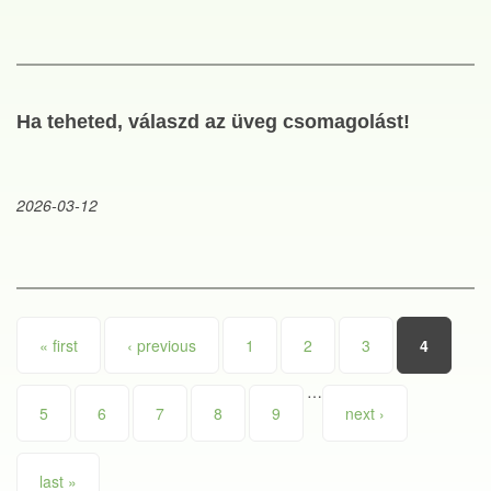
Ha teheted, válaszd az üveg csomagolást!
2026-03-12
Pages
« first
‹ previous
1
2
3
4
…
5
6
7
8
9
next ›
last »