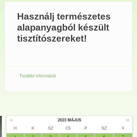
Használj természetes
alapanyagból készült
tisztítószereket!
További információ
Használj természetes alapanyagból
készült tisztítószereket! tartalommal
kapcsolatosan
2023 MÁJUS
H
K
SZ
CS
P
SZ
V
1
2
3
4
5
6
7