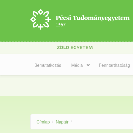
Ugrás a tartalomra
ZÖLD EGYETEM
Bemutatkozás
Média
Fenntarthatóság
Címlap
Naptár