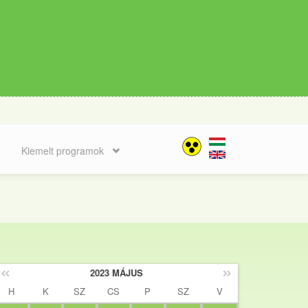
Kiemelt programok
2023 MÁJUS
H
K
SZ
CS
P
SZ
V