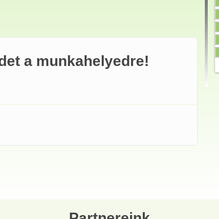
édet a munkahelyedre!
 munkahelyedre! tartalommal kapcsolatosan
Partnereink