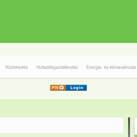
Közlekedés
Hulladékgazdálkodás
Energia- és klímaváltozás