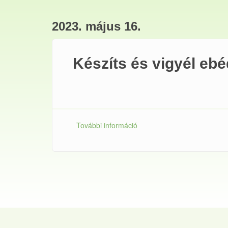
2023. május 16.
Készíts és vigyél eb
További információ
Készíts és vigyél ebédet a