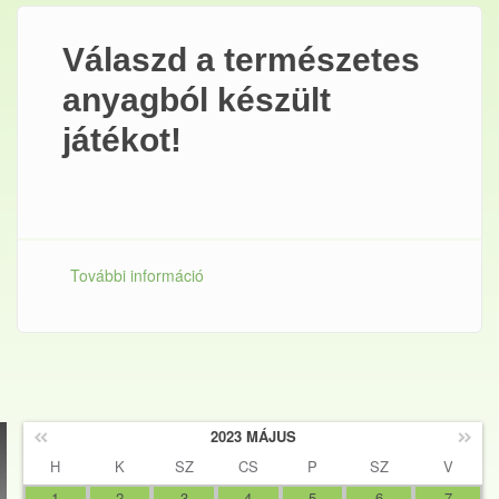
Válaszd a természetes
anyagból készült
játékot!
További információ
Válaszd a természetes anyagból készült
játékot! tartalommal kapcsolatosan
2023 MÁJUS
H
K
SZ
CS
P
SZ
V
1
2
3
4
5
6
7