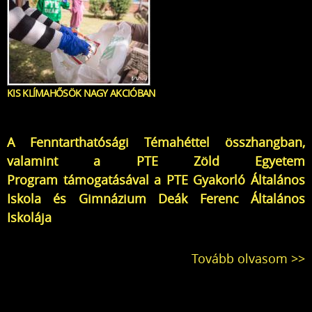
KIS KLÍMAHŐSÖK NAGY AKCIÓBAN
A
Fenntarthatósági Témahéttel
összhangban,
valamint a
PTE Zöld Egyetem
Program
támogatásával a
PTE Gyakorló Általános
Iskola és Gimnázium Deák Ferenc Általános
Iskolája
Tovább olvasom >>