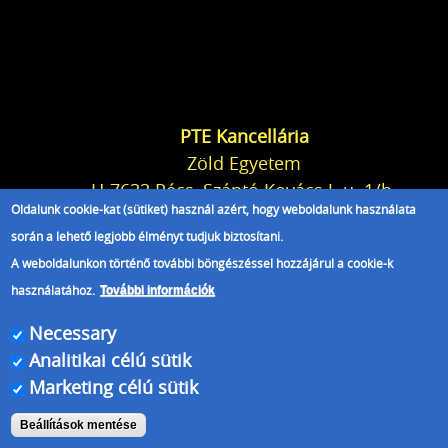
PTE Kancellária
Zöld Egyetem
H-7633 Pécs, Szántó Kovács J. u. 1/b.
Oldalunk cookie-kat (sütiket) használ azért, hogy weboldalunk használata
+36 72 /501-500/22332
során a lehető legjobb élményt tudjuk biztosítani.
A weboldalunkon történő további böngészéssel hozzájárul a cookie-k
használatához.
További információk
Kulcsár Tünde
Necessary
ügyvivő szakértő
Analitikai célú sütik
Kancellária
Marketing célú sütik
Műszaki Szolgáltatási Igazgatóság
telefon: 06 72/501-500/22332; mobil: +36
Beállítások mentése