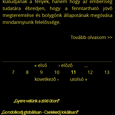
kialudjanak a fények, hanem hogy az emberiség
tudatára ébredjen, hogy a fenntartható jövő
megteremtése és bolygónk állapotának megóvása
mindannyiunk felelőssége.
Tovább olvasom >>
Oldalak
« első
‹ előző
…
7
8
9
10
11
12
13
következő ›
utolsó »
„Gyere velünk a zöld úton!”
„Gondolkodj globálisan - Cselekedj lokálisan!”