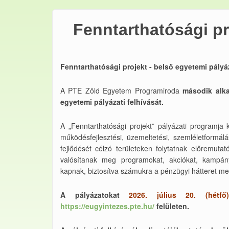
Fenntarthatósági pr
Fenntarthatósági projekt - belső egyetemi pályáz
A PTE Zöld Egyetem Programiroda
második alka
egyetemi pályázati felhívását.
A „Fenntarthatósági projekt” pályázati programja 
működésfejlesztési, üzemeltetési, szemléletformál
fejlődését célzó területeken folytatnak előremutat
valósítanak meg programokat, akciókat, kampány
kapnak, biztosítva számukra a pénzügyi hátteret m
A pályázatokat
2026. július 20. (hétfő
https://eugyintezes.pte.hu/
felületen.