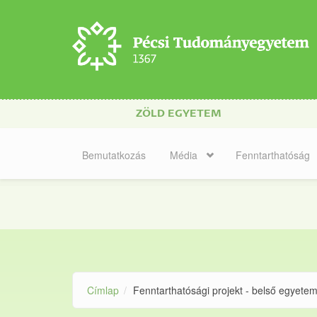
Ugrás a tartalomra
ZÖLD EGYETEM
Bemutatkozás
Média
Fenntarthatóság
Címlap
Fenntarthatósági projekt - belső egyetemi