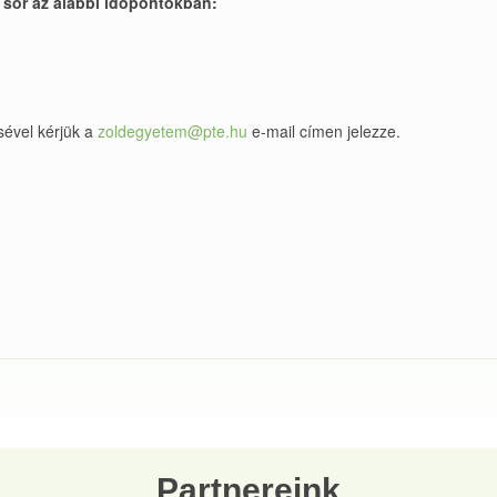
ül sor az alábbi időpontokban:
sével kérjük a
zoldegyetem@pte.hu
e-mail címen jelezze.
Partnereink