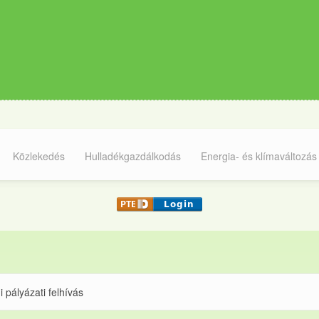
Közlekedés
Hulladékgazdálkodás
Energia- és klímaváltozás
 pályázati felhívás