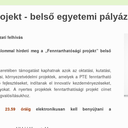
ojekt - belső egyetemi pályáza
ati felhívás
lommal hirdeti meg a „Fenntarthatósági projekt” belső
keretében támogatást kaphatnak azok az oktatási, kutatási,
ási, környezetvédelmi projektek, amelyek a PTE fenntartható
ó fejlesztéseket, indítanak el innovatív kezdeményezéseket,
okat. A nyertes projektek fenntarthatósági projekt címet
egvalósításukhoz.
) 23.59 óráig
elektronikusan kell benyújtani a