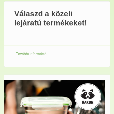
Válaszd a közeli
lejáratú termékeket!
További információ
Válaszd a közeli lejáratú termékeket!
tartalommal kapcsolatosan