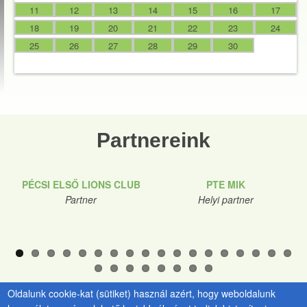
11
12
13
14
15
16
17
18
19
20
21
22
23
24
25
26
27
28
29
30
Partnereink
PÉCSI ELSŐ LIONS CLUB
PTE MIK
Partner
Helyi partner
Oldalunk cookie-kat (sütiket) használ azért, hogy weboldalunk