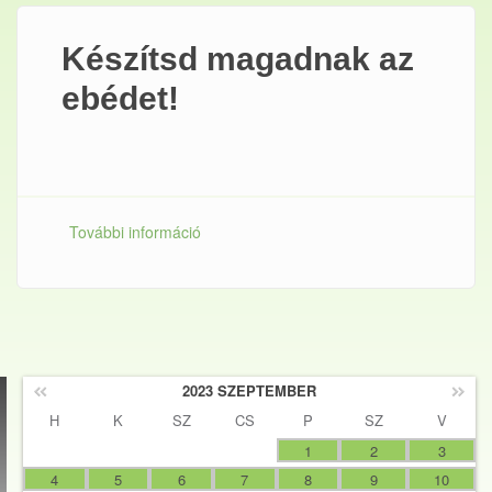
Készítsd magadnak az
ebédet!
További információ
Készítsd magadnak az ebédet!
tartalommal kapcsolatosan
2023 SZEPTEMBER
H
K
SZ
CS
P
SZ
V
1
2
3
4
5
6
7
8
9
10