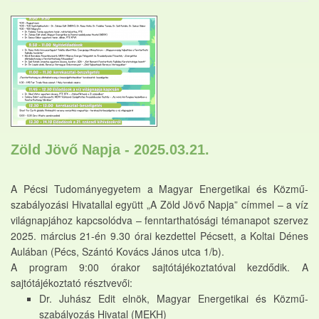
Zöld Jövő Napja - 2025.03.21.
A Pécsi Tudományegyetem a Magyar Energetikai és Közmű-
szabályozási Hivatallal együtt „A Zöld Jövő Napja” címmel – a víz
világnapjához kapcsolódva – fenntarthatósági témanapot szervez
2025. március 21-én 9.30 órai kezdettel Pécsett, a Koltai Dénes
Aulában (Pécs, Szántó Kovács János utca 1/b).
A program 9:00 órakor sajtótájékoztatóval kezdődik. A
sajtótájékoztató résztvevői:
Dr. Juhász Edit elnök, Magyar Energetikai és Közmű-
szabályozás Hivatal (MEKH)