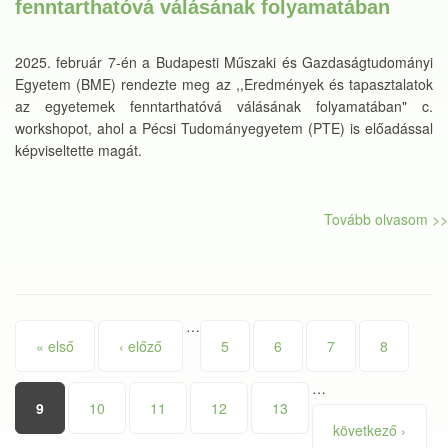
fenntarthatóvá válásának folyamatában
2025. február 7-én a Budapesti Műszaki és Gazdaságtudományi
Egyetem (BME) rendezte meg az ,,Eredmények és tapasztalatok
az egyetemek fenntarthatóvá válásának folyamatában" c.
workshopot, ahol a Pécsi Tudományegyetem (PTE) is előadással
képviseltette magát.
Tovább olvasom >>
…
Oldalak
« első
‹ előző
5
6
7
8
…
9
10
11
12
13
következő ›