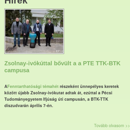
Hírek
Zsolnay-ivókúttal bővült a a PTE TTK-BTK
campusa
A
Fenntarthatósági témahét
részeként ünnepélyes keretek
között újabb Zsolnay-ivókutat adtak át, ezúttal a Pécsi
Tudományegyetem Ifjúság úti campusán, a BTK-TTK
díszudvarán április 7-én.
Tovább olvasom >>