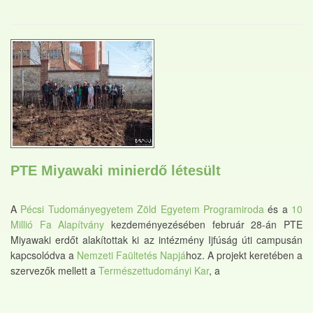
PTE Miyawaki minierdő létesült
A
Pécsi Tudományegyetem Zöld Egyetem Programiroda
és a
10
Millió Fa Alapítvány
kezdeményezésében február 28-án PTE
Miyawaki erdőt alakítottak ki az intézmény Ijfúság úti campusán
kapcsolódva a
Nemzeti Faültetés Napjá
hoz. A projekt keretében a
szervezők mellett a
Természettudományi Kar
, a