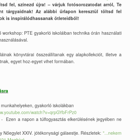
tsd fel, színezd újra! – várjuk fotósorozatodat arról, Te
t tárgyaidnak! Az alábbi űrlapon keresztül töltsd fel
ok is inspirálódhassanak ötleteidből!
tő workshop: PTE gyakorló iskoláiban technika órán használati
használásával.
inak könyvtárai összeállítanak egy alapkollekciót, illetve a
atnak, egyet hoz-egyet vihet formában.
ásra
 a munkahelyeken, gyakorló iskolákban
www.youtube.com/watch?v=qrpGYbFrPz0
- Ezen a napon a túlfogyasztás elkerülésének jegyében ne
 Nőegylet XXIV. jótékonysági gálaestje. Részletek:
"...nekem
2021 Meghívó