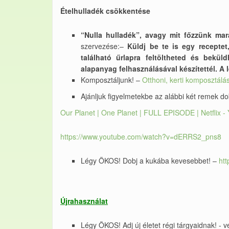
Ételhulladék csökkentése
“Nulla hulladék”, avagy mit főzzünk ma
szervezése:–
Küldj be te is egy receptet,
található űrlapra feltöltheted és bekü
alapanyag felhasználásával készítettél. A
Komposztáljunk! –
Otthoni, kerti komposztálás
Ajánljuk figyelmetekbe az alábbi két remek 
Our Planet | One Planet | FULL EPISODE | Netflix 
https://www.youtube.com/watch?v=dERRS2_pns8
Légy ÖKOS! Dobj a kukába kevesebbet! –
ht
Újrahasználat
Légy ÖKOS! Adj új életet régi tárgyaidnak! - v