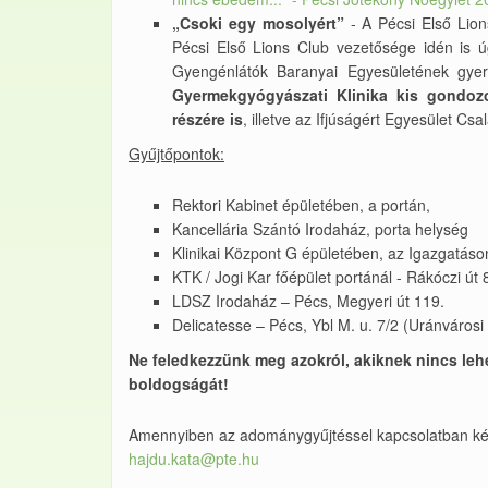
„Csoki egy mosolyért”
- A Pécsi Első Lion
Pécsi Első Lions Club vezetősége idén is úg
Gyengénlátók Baranyai Egyesületének gye
Gyermekgyógyászati Klinika kis gondoz
részére is
, illetve az Ifjúságért Egyesület C
Gyűjtőpontok:
Rektori Kabinet épületében, a portán,
Kancellária Szántó Irodaház, porta helység
Klinikai Központ G épületében, az Igazgatáso
KTK / Jogi Kar főépület portánál - Rákóczi út 
LDSZ Irodaház – Pécs, Megyeri út 119.
Delicatesse – Pécs, Ybl M. u. 7/2 (Uránváros
Ne feledkezzünk meg azokról, akiknek nincs le
boldogságát!
Amennyiben az adománygyűjtéssel kapcsolatban kérd
hajdu.kata@pte.hu