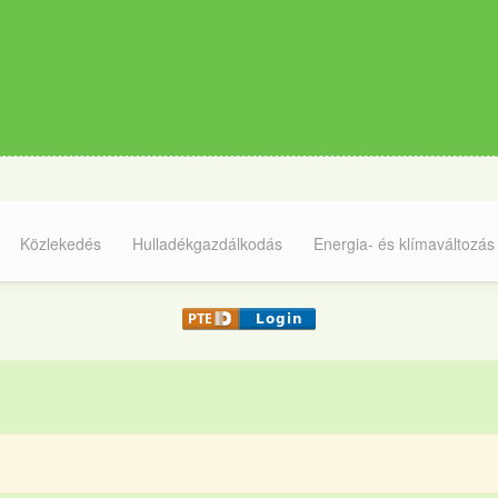
Közlekedés
Hulladékgazdálkodás
Energia- és klímaváltozás
.
t