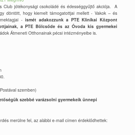
s Club jótékonysági csokoládé és édességgyűjtő akciója. A
y döntött, hogy kiemelt támogatottjai mellett - Vakok – és
rmektagjai -
ismét adakozzunk a PTE Klinikai Központ
ottjainak, a PTE Bölcsőde és az Óvoda kis gyermekei
saládok Átmeneti Otthonainak pécsi intézményeibe is.
n
80.
i Postával szemben)
hetőségük szebbé varázsolni gyermekeik ünnepi
és merülne fel, az alábbi e-mail címen érdeklődhettek: