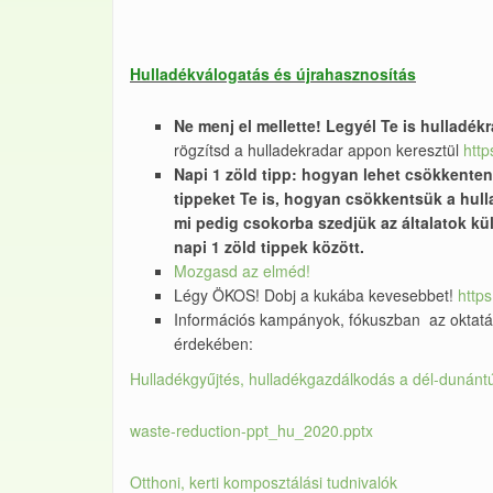
Hulladékválogatás és újrahasznosítás
Ne menj el mellette! Legyél Te is hulladékr
rögzítsd a hulladekradar appon keresztül
http
Napi 1 zöld tipp: hogyan lehet csökkente
tippeket Te is, hogyan csökkentsük a hulla
mi pedig csokorba szedjük az általatok kül
napi 1 zöld tippek között.
Mozgasd az elméd!
Légy ÖKOS! Dobj a kukába kevesebbet!
http
Információs kampányok, fókuszban az oktatá
érdekében:
Hulladékgyűjtés, hulladékgazdálkodás a dél-dunántú
waste-reduction-ppt_hu_2020.pptx
Otthoni, kerti komposztálási tudnivalók