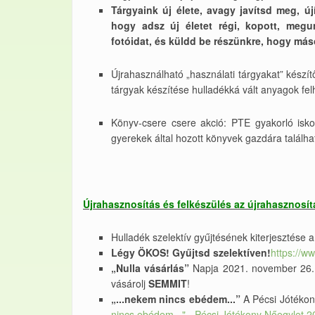
Tárgyaink új élete, avagy javítsd meg, újí
hogy adsz új életet régi, kopott, megun
fotóidat, és küldd be részünkre, hogy más
Újrahasználható „használati tárgyakat” készí
tárgyak készítése hulladékká vált anyagok fel
Könyv-csere csere akció: PTE gyakorló iskolá
gyerekek által hozott könyvek gazdára találh
Újrahasznosítás és felkészülés az újrahasznosít
Hulladék szelektív gyűjtésének kiterjesztése
Légy ÖKOS! Gyűjtsd szelektíven!
https://
„Nulla vásárlás”
Napja 2021. november 26. 
vásárolj
SEMMIT
!
„...nekem nincs ebédem...”
A Pécsi Jótékony
nincs ebédem..." - Pécsi Jótékony Nőegylet 