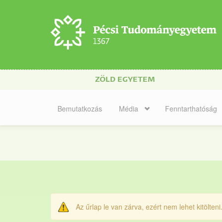
Ugrás a tartalomra
ZÖLD EGYETEM
Bemutatkozás
Média
Fenntarthatóság
Az űrlap le van zárva, ezért nem lehet kitölteni
Figyelmeztető üzene