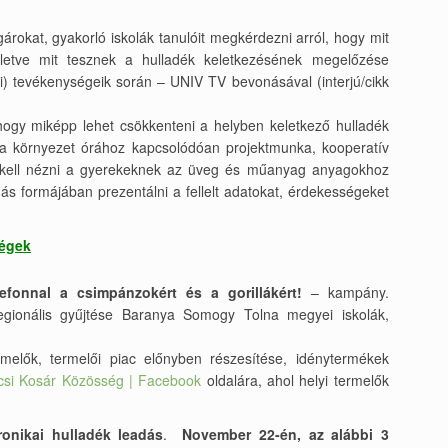
árokat, gyakorló iskolák tanulóit megkérdezni arról, hogy mit
illetve mit tesznek a hulladék keletkezésének megelőzése
i) tevékenységeik során – UNIV TV bevonásával (interjú/cikk
hogy miképp lehet csökkenteni a helyben keletkező hulladék
 a környezet órához kapcsolódóan projektmunka, kooperatív
 kell nézni a gyerekeknek az üveg és műanyag anyagokhoz
s formájában prezentálni a fellelt adatokat, érdekességeket
ségek
efonnal a csimpánzokért és a gorillákért!
– kampány.
 regionális gyűjtése Baranya Somogy Tolna megyei iskolák,
rmelők, termelői piac előnyben részesítése, idénytermékek
si Kosár Közösség | Facebook
oldalára, ahol helyi termelők
onikai hulladék leadás
.
November 22-én,
az alábbi
3