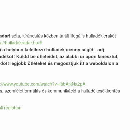
adar!
:séta, kirándulás közben talált illegális hulladéklerakót
s://hulladekradar.hu/#
ni a helyben keletkező hulladék mennyiségét
-
adj
dékot! Küldd be ötleteidet, az alábbi űrlapon keresztül,
dött legjobb ötleteket és megosztjuk itt a weboldalon a
s://www.youtube.com/watch?v=f8bAtkNa2pA
s, szemléletformálás és kommunikáció a hulladékcsökkentés
li régióban