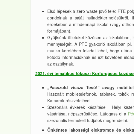
Első lépések a zero waste jövő felé: PTE polg
gondolnak a saját hulladéktermelésükről, 
érdekében a mindennapi iskolai (vagy otthon
formájában).
Gyűjtsünk ötleteket közösen az iskolákban, 
mennyiségét. A PTE gyakorló iskoláiban pl.
munka keretében feladat lehet, hogy utána
kötődő információknak és ezt követően előadá
az osztálynak.
2021. évi tematikus fókusz: Körforgásos közös
„Passzold vissza Tesó!” avagy mobiltel
Használt mobiletelefonok, tabletek, töltők
Kamarák részvételével.
Szezonális évkerék készítése - Helyi kiste
vásárlása, népszerűsítése. Látogass el a
Péc
szezonális termékeit tudjátok megrendelni.
Önkéntes lakossági elektromos és elektr