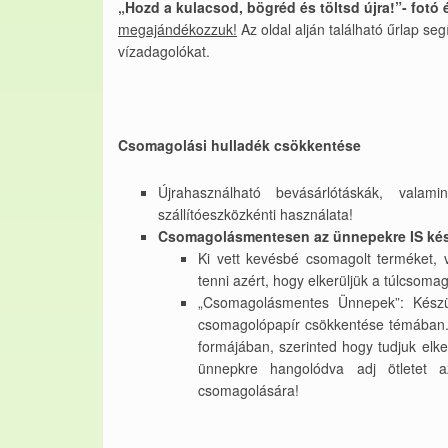
„Hozd a kulacsod, bögréd és töltsd újra!”- fotó
megajándékozzuk!
Az oldal alján található űrlap se
vízadagolókat.
Csomagolási hulladék csökkentése
Újrahasználható bevásárlótáskák, valam
szállítóeszközkénti használata!
Csomagolásmentesen
az ünnepekre IS ké
Ki vett kevésbé csomagolt terméket, 
tenni azért, hogy elkerüljük a túlcsoma
„Csomagolásmentes Ünnepek”: Készül
csomagolópapír csökkentése témában. A
formájában, szerinted hogy tudjuk elke
ünnepkre hangolódva adj ötletet
csomagolására!