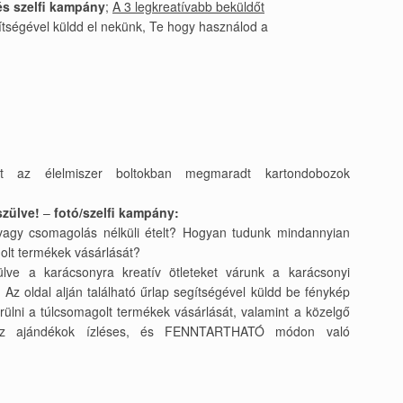
 és szelfi kampány
;
A 3 legkreatívabb beküldőt
gítségével küldd el nekünk, Te hogy használod a
int az élelmiszer boltokban megmaradt kartondobozok
szülve!
–
fotó/szelfi kampány:
vagy csomagolás nélküli ételt? Hogyan tudunk mindannyian
golt termékek vásárlását?
ve a karácsonyra kreatív ötleteket várunk a karácsonyi
z oldal alján található űrlap segítségével küldd be fénykép
rülni a túlcsomagolt termékek vásárlását, valamint a közelgő
 az ajándékok ízléses, és FENNTARTHATÓ módon való