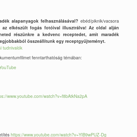
radék alapanyagok felhasználásával?
ebéd/piknik/vacsora
 az elkészült fogás fotóival illusztrálva! Az oldal alján
ldheted részünkre a kedvenc receptedet, amit maradék
 legjobbakból összeállítunk egy receptgyűjteményt.
i tudnivalók
dokumentumfilmet fenntarthatóság témában:
- YouTube
tps://www.youtube.com/watch?v=f8bAtkNa2pA
etítés
https://www.youtube.com/watch?v=YIB9wPUZ-Dg