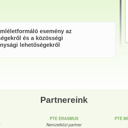
léletformáló esemény az
égekről és a közösségi
nysági lehetőségekről
Partnereink
PTE ERASMUS
PTE M
r
Nemzetközi partner