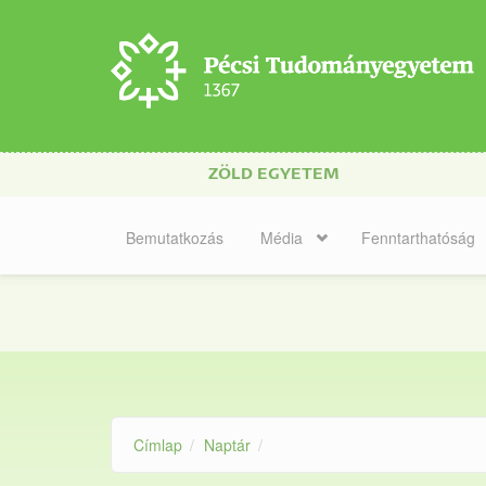
Ugrás a tartalomra
ZÖLD EGYETEM
Bemutatkozás
Média
Fenntarthatóság
Címlap
Naptár