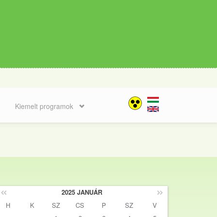
Kiemelt programok
2025 JANUÁR
H
K
SZ
CS
P
SZ
V