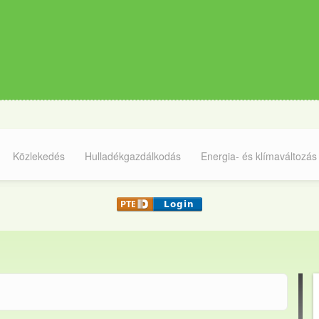
Közlekedés
Hulladékgazdálkodás
Energia- és klímaváltozás