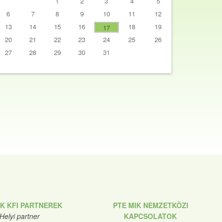
1
2
3
4
5
6
7
8
9
10
11
12
13
14
15
16
18
19
17
20
21
22
23
24
25
26
27
28
29
30
31
IK KFI PARTNEREK
PTE MIK NEMZETKÖZI
Helyi partner
KAPCSOLATOK