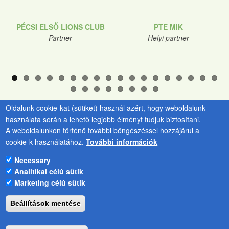
PÉCSI ELSŐ LIONS CLUB
PTE MIK
Partner
Helyi partner
Oldalunk cookie-kat (sütiket) használ azért, hogy weboldalunk
használata során a lehető legjobb élményt tudjuk biztosítani.
A weboldalunkon történő további böngészéssel hozzájárul a
cookie-k használatához.
További információk
PTE Kancellária
Kulcsár Tünde
Zöld Egyetem
Irodavezető
Necessary
Programiroda
e-
Analitikai célú sütik
H-7633 Pécs,
mail:
kulcsar.tunde@pte.hu
Marketing célú sütik
Szántó Kovács J. u.
1/b.
Beállítások mentése