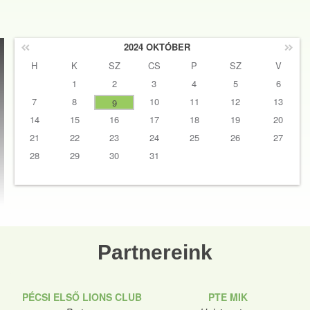
2024 OKTÓBER
H
K
SZ
CS
P
SZ
V
1
2
3
4
5
6
7
8
10
11
12
13
9
14
15
16
17
18
19
20
21
22
23
24
25
26
27
28
29
30
31
Partnereink
PÉCSI ELSŐ LIONS CLUB
PTE MIK