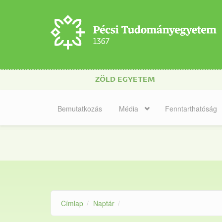
Ugrás a tartalomra
ZÖLD EGYETEM
Bemutatkozás
Média
Fenntarthatóság
Címlap
Naptár