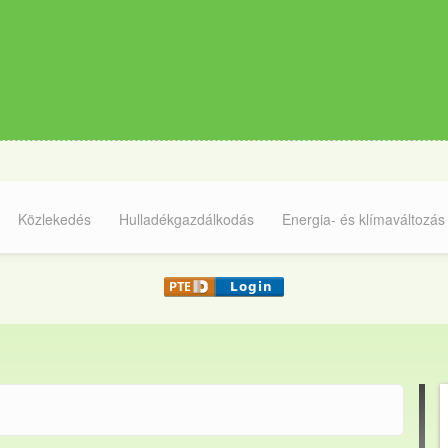
Közlekedés
Hulladékgazdálkodás
Energia- és klímaváltozás