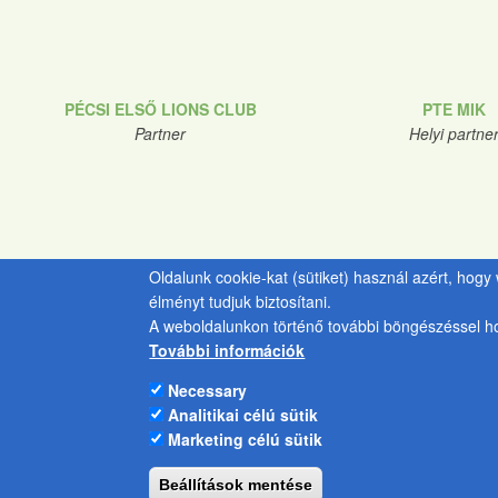
PÉCSI ELSŐ LIONS CLUB
PTE MIK
Partner
Helyi partne
Oldalunk cookie-kat (sütiket) használ azért, hog
élményt tudjuk biztosítani.
A weboldalunkon történő további böngészéssel ho
További információk
Necessary
Analitikai célú sütik
Marketing célú sütik
Beállítások mentése