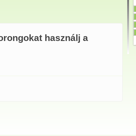
orongokat használj a
kat használj a vattapamacs helyett! tartalommal kapcsolatosan