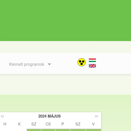
Kiemelt programok
2024 MÁJUS
H
K
SZ
CS
P
SZ
V