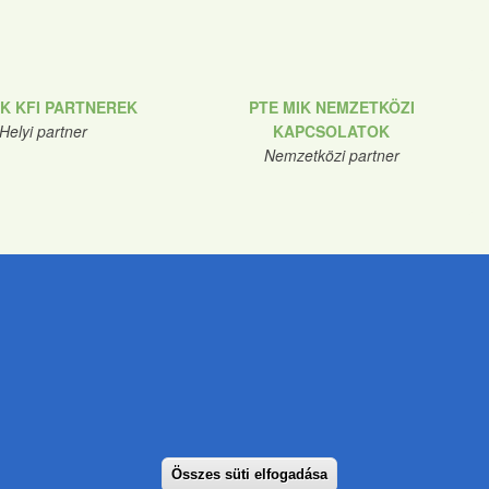
IK KFI PARTNEREK
PTE MIK NEMZETKÖZI
Helyi partner
KAPCSOLATOK
Nemzetközi partner
nde
ar.tunde@pte.hu
Összes süti elfogadása