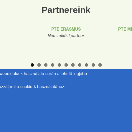
Partnereink
PTE ERASMUS
PTE M
r
Nemzetközi partner
y weboldalunk használata során a lehető legjobb
zzájárul a cookie-k használatához.
PTE Kancellária
Kulcsár Tü
Zöld Egyetem Programiroda
Irodavezető
H-7633 Pécs, Szántó Kovács J. u. 1/b.
e-mail:
kulcs