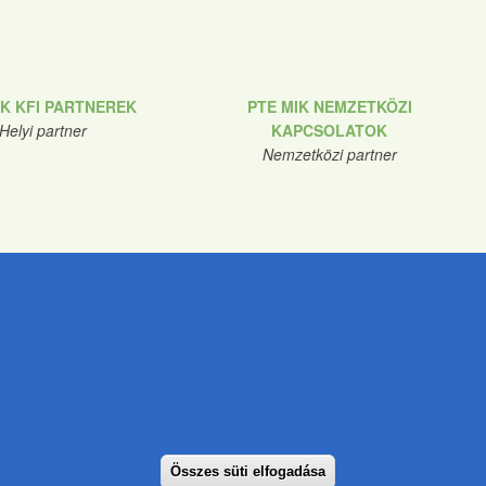
IK KFI PARTNEREK
PTE MIK NEMZETKÖZI
Helyi partner
KAPCSOLATOK
Nemzetközi partner
nde
ar.tunde@pte.hu
Összes süti elfogadása