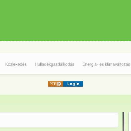
Közlekedés
Hulladékgazdálkodás
Energia- és klímaváltozás