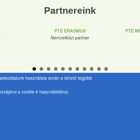
Partnereink
PTE ERASMUS
PTE M
r
Nemzetközi partner
y weboldalunk használata során a lehető legjobb
zzájárul a cookie-k használatához.
PTE Kancellária
Kulcsár Tü
Zöld Egyetem Programiroda
Irodavezető
H-7633 Pécs, Szántó Kovács J. u. 1/b.
e-mail:
kulcs