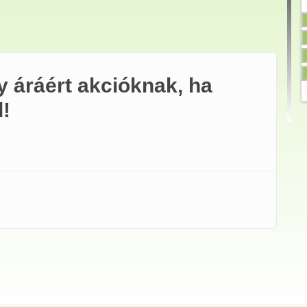
gy áráért akcióknak, ha
d!
ért akcióknak, ha nincs is rá szükséged! tartalommal kapcsolatosan