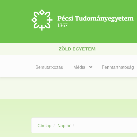
Ugrás a tartalomra
ZÖLD EGYETEM
Bemutatkozás
Média
Fenntarthatóság
Címlap
Naptár