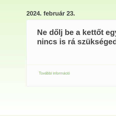
2024. február 23.
Ne dőlj be a kettőt e
nincs is rá szüksége
További információ
Ne dőlj be a kettőt egy árá