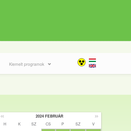
Kiemelt programok
2024 FEBRUÁR
H
K
SZ
CS
P
SZ
V