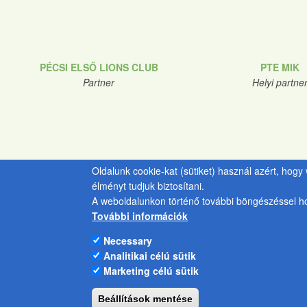
PÉCSI ELSŐ LIONS CLUB
PTE MIK
Partner
Helyi partne
Oldalunk cookie-kat (sütiket) használ azért, hog
élményt tudjuk biztosítani.
A weboldalunkon történő további böngészéssel ho
További információk
Necessary
Analitikai célú sütik
Marketing célú sütik
Beállítások mentése