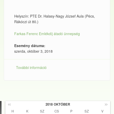
Helyszín: PTE Dr. Halasy-Nagy József Aula (Pécs,
Rákóczi út 80.)
Farkas Ferenc Emlékdíj átadó ünnepség
Esemény dátuma:
szerda, október 3, 2018
További információ
Farkas Ferenc Emlékdíj átadás
tartalommal kapcsolatosan
2018 OKTÓBER
H
K
SZ
CS
P
SZ
V