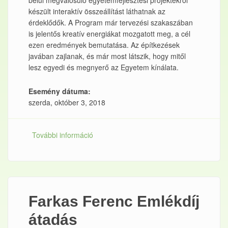
belül megvalósuló egyetemfejlesztési projektekről
készült interaktív összeállítást láthatnak az
érdeklődők. A Program már tervezési szakaszában
is jelentős kreatív energiákat mozgatott meg, a cél
ezen eredmények bemutatása. Az építkezések
javában zajlanak, és már most látszik, hogy mitől
lesz egyedi és megnyerő az Egyetem kínálata.
Esemény dátuma:
szerda, október 3, 2018
További információ
Modern Városok Program
egyetemfejlesztési projektjei a Design
Pécsen - ünnepélyes megnyitó
tartalommal kapcsolatosan
Farkas Ferenc Emlékdíj
átadás