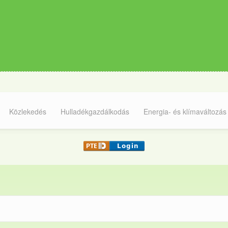
Közlekedés
Hulladékgazdálkodás
Energia- és klímaváltozás