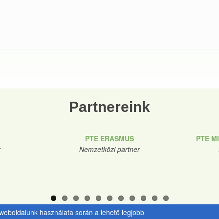
Partnereink
PTE ERASMUS
PTE M
r
Nemzetközi partner
y weboldalunk használata során a lehető legjobb