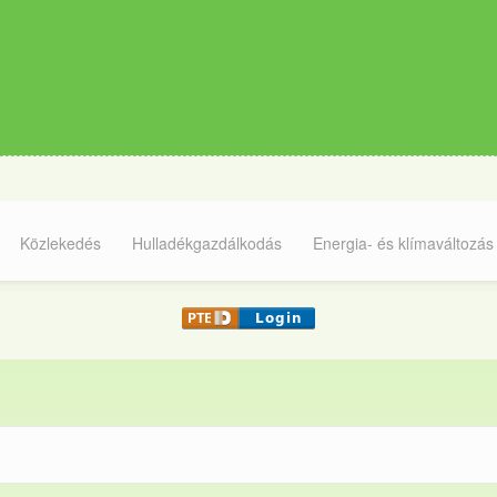
Közlekedés
Hulladékgazdálkodás
Energia- és klímaváltozás