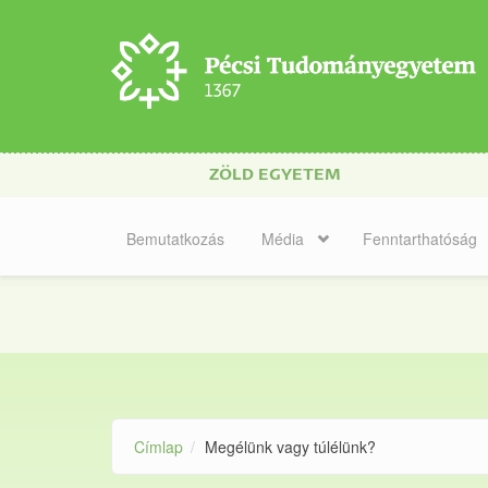
Ugrás a tartalomra
ZÖLD EGYETEM
Bemutatkozás
Média
Fenntarthatóság
Címlap
Megélünk vagy túlélünk?