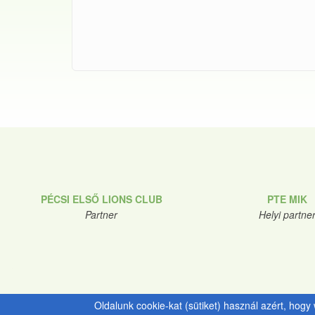
PÉCSI ELSŐ LIONS CLUB
PTE MIK
Partner
Helyi partne
Oldalunk cookie-kat (sütiket) használ azért, hog