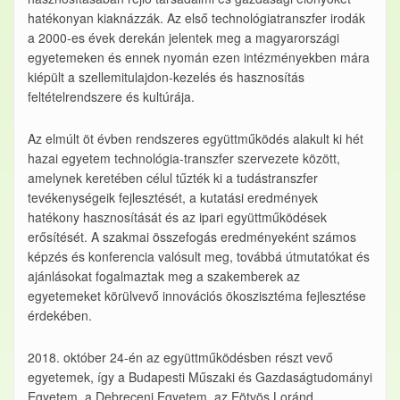
hatékonyan kiaknázzák. Az első technológiatranszfer irodák
a 2000-es évek derekán jelentek meg a magyarországi
egyetemeken és ennek nyomán ezen intézményekben mára
kiépült a szellemitulajdon-kezelés és hasznosítás
feltételrendszere és kultúrája.
Az elmúlt öt évben rendszeres együttműködés alakult ki hét
hazai egyetem technológia-transzfer szervezete között,
amelynek keretében célul tűzték ki a tudástranszfer
tevékenységeik fejlesztését, a kutatási eredmények
hatékony hasznosítását és az ipari együttműködések
erősítését. A szakmai összefogás eredményeként számos
képzés és konferencia valósult meg, továbbá útmutatókat és
ajánlásokat fogalmaztak meg a szakemberek az
egyetemeket körülvevő innovációs ökoszisztéma fejlesztése
érdekében.
2018. október 24-én az együttműködésben részt vevő
egyetemek, így a Budapesti Műszaki és Gazdaságtudományi
Egyetem, a Debreceni Egyetem, az Eötvös Loránd