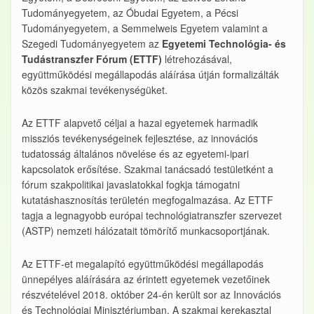
Tudományegyetem, az Óbudai Egyetem, a Pécsi
Tudományegyetem, a Semmelweis Egyetem valamint a
Szegedi Tudományegyetem az
Egyetemi Technológia- és
Tudástranszfer Fórum (ETTF)
létrehozásával,
együttműködési megállapodás aláírása útján formalizálták
közös szakmai tevékenységüket.
Az ETTF alapvető céljai a hazai egyetemek harmadik
missziós tevékenységeinek fejlesztése, az innovációs
tudatosság általános növelése és az egyetemi-ipari
kapcsolatok erősítése. Szakmai tanácsadó testületként a
fórum szakpolitikai javaslatokkal fogkja támogatni
kutatáshasznosítás területén megfogalmazása. Az ETTF
tagja a legnagyobb európai technológiatranszfer szervezet
(ASTP) nemzeti hálózatait tömörítő munkacsoportjának.
Az ETTF-et megalapító együttműködési megállapodás
ünnepélyes aláírására az érintett egyetemek vezetőinek
részvételével 2018. október 24-én került sor az Innovációs
és Technológiai Minisztériumban. A szakmai kerekasztal