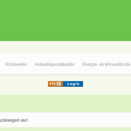
Közlekedés
Hulladékgazdálkodás
Energia- és klímaváltozás
 szükséged van!