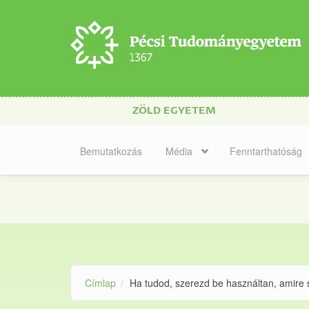
Ugrás a tartalomra
ZÖLD EGYETEM
Bemutatkozás
Média
Fenntarthatóság
Címlap
Ha tudod, szerezd be használtan, amire