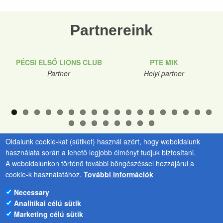
Partnereink
PÉCSI ELSŐ LIONS CLUB
PTE MIK
Partner
Helyi partner
Oldalunk cookie-kat (sütiket) használ azért, hogy weboldalunk
használata során a lehető legjobb élményt tudjuk biztosítani.
A weboldalunkon történő további böngészéssel hozzájárul a
cookie-k használatához.
További információk
PTE Kancellária
Kulcsár Tünde
Zöld Egyetem
Irodavezető
Necessary
Programiroda
e-
Analitikai célú sütik
H-7633 Pécs,
mail:
kulcsar.tunde@pte.hu
Marketing célú sütik
Szántó Kovács J. u.