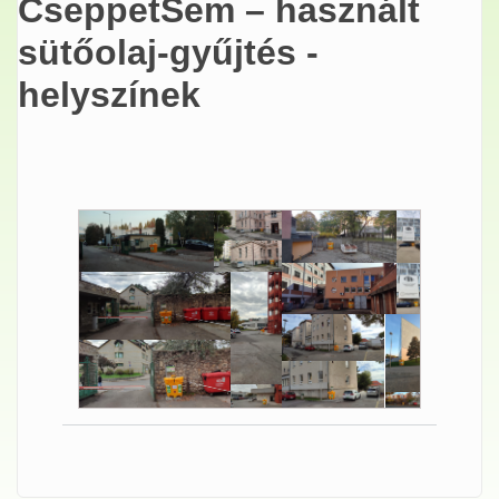
CseppetSem – használt
sütőolaj-gyűjtés -
helyszínek