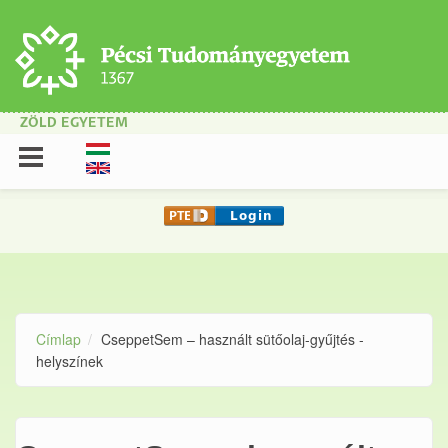
Ugrás a tartalomra
ZÖLD EGYETEM
Címlap
CseppetSem – használt sütőolaj-gyűjtés -
helyszínek