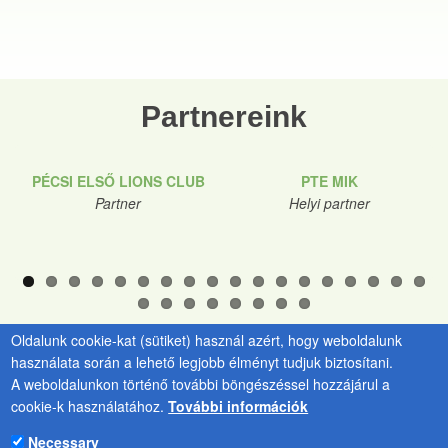
Partnereink
PÉCSI ELSŐ LIONS CLUB
PTE MIK
Partner
Helyi partner
Oldalunk cookie-kat (sütiket) használ azért, hogy weboldalunk
használata során a lehető legjobb élményt tudjuk biztosítani.
A weboldalunkon történő további böngészéssel hozzájárul a
cookie-k használatához.
További információk
PTE Kancellária
Kulcsár Tünde
Zöld Egyetem
Irodavezető
Necessary