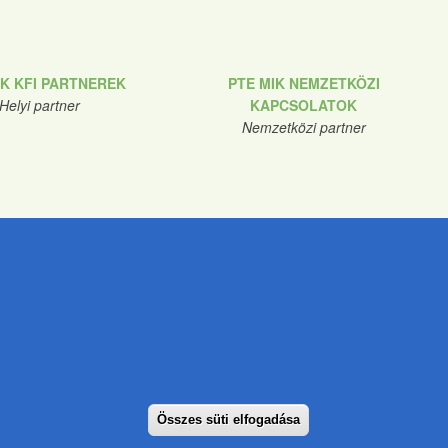
IK KFI PARTNEREK
PTE MIK NEMZETKÖZI
Helyi partner
KAPCSOLATOK
Nemzetközi partner
nde
ar.tunde@pte.hu
Összes süti elfogadása