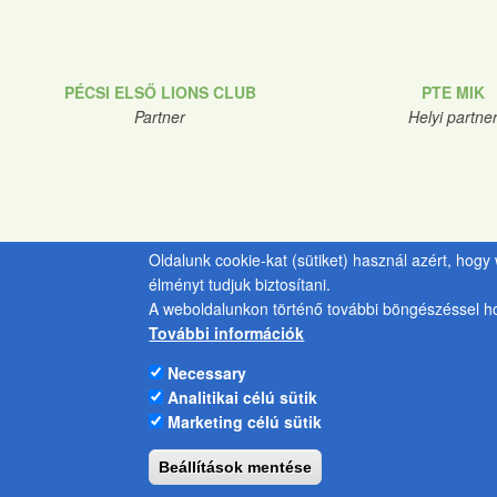
PÉCSI ELSŐ LIONS CLUB
PTE MIK
Partner
Helyi partne
Oldalunk cookie-kat (sütiket) használ azért, hog
élményt tudjuk biztosítani.
A weboldalunkon történő további böngészéssel ho
További információk
Necessary
Analitikai célú sütik
Marketing célú sütik
Beállítások mentése