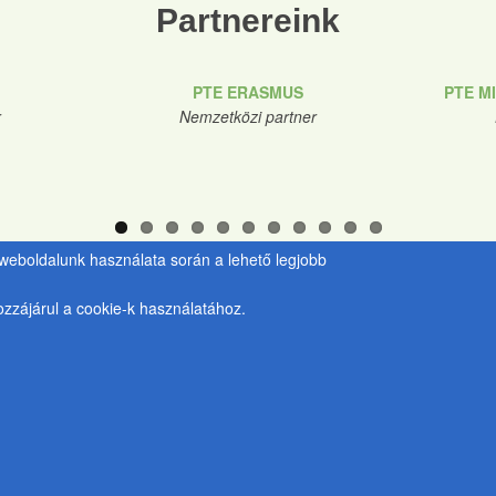
Partnereink
PTE ERASMUS
PTE M
r
Nemzetközi partner
y weboldalunk használata során a lehető legjobb
zzájárul a cookie-k használatához.
PTE Kancellária
Kulcsár Tü
Zöld Egyetem Programiroda
Irodavezető
H-7633 Pécs, Szántó Kovács J. u. 1/b.
e-mail:
kulcs