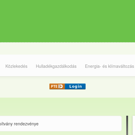
Közlekedés
Hulladékgazdálkodás
Energia- és klímaváltozás
pítvány rendezvénye