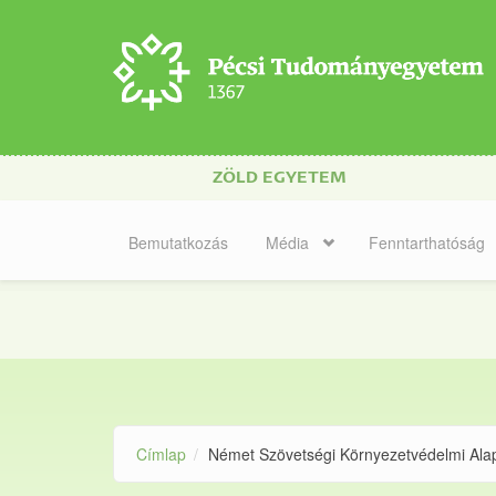
Ugrás a tartalomra
ZÖLD EGYETEM
Bemutatkozás
Média
Fenntarthatóság
Címlap
Német Szövetségi Környezetvédelmi Ala