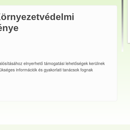
Környezetvédelmi
énye
lósításához elnyerhető támogatási lehetőségek kerülnek
ükséges információk és gyakorlati tanácsok fognak