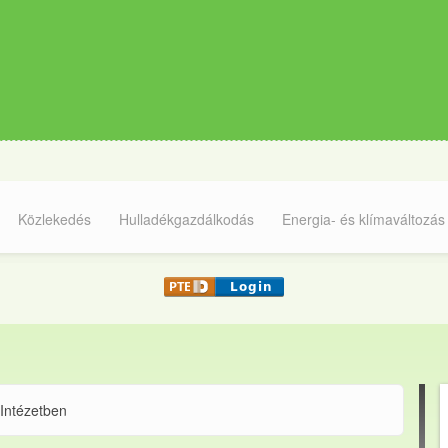
Közlekedés
Hulladékgazdálkodás
Energia- és klímaváltozás
 Intézetben