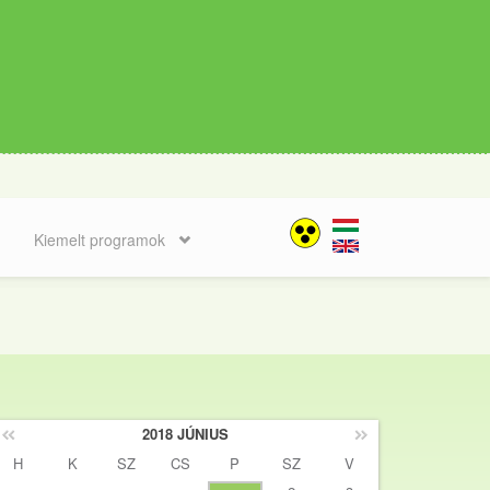
Kiemelt programok
2018 JÚNIUS
H
K
SZ
CS
P
SZ
V