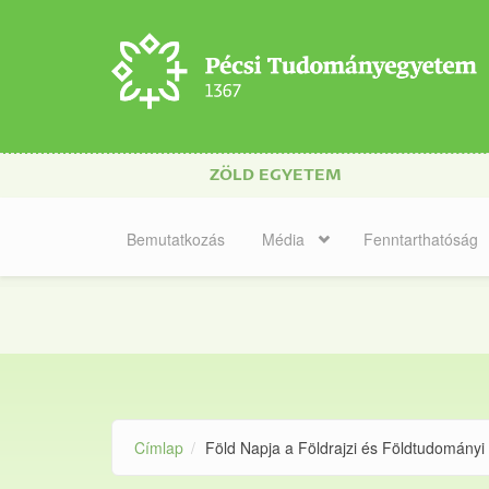
Ugrás a tartalomra
ZÖLD EGYETEM
Bemutatkozás
Média
Fenntarthatóság
Címlap
Föld Napja a Földrajzi és Földtudományi