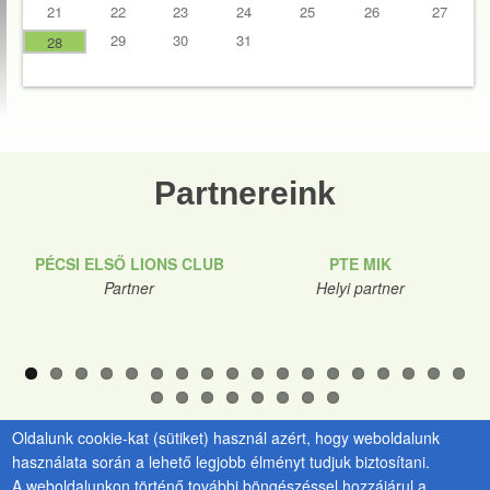
21
22
23
24
25
26
27
29
30
31
28
Partnereink
PÉCSI ELSŐ LIONS CLUB
PTE MIK
Partner
Helyi partner
Oldalunk cookie-kat (sütiket) használ azért, hogy weboldalunk
használata során a lehető legjobb élményt tudjuk biztosítani.
A weboldalunkon történő további böngészéssel hozzájárul a