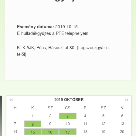
Esemény dátuma:
2019-10-15
E-hulladékgyűjtés a PTE telephelyein:
KTK-ÁJK, Pécs, Rákóczi út 80. (Légszeszgyár u.
felől)
2019 OKTÓBER
H
K
SZ
CS
P
SZ
V
1
2
4
5
6
3
7
9
10
11
12
13
8
14
18
19
20
15
16
17