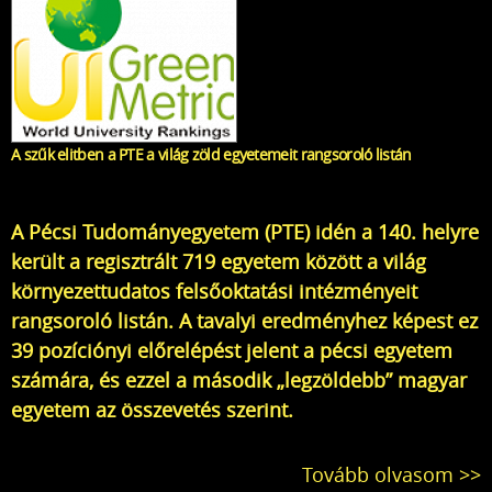
A szűk elitben a PTE a világ zöld egyetemeit rangsoroló listán
A Pécsi Tudományegyetem (PTE) idén a 140. helyre
került a regisztrált 719 egyetem között a világ
környezettudatos felsőoktatási intézményeit
rangsoroló listán. A tavalyi eredményhez képest ez
39 pozíciónyi előrelépést jelent a pécsi egyetem
számára, és ezzel a második „legzöldebb” magyar
egyetem az összevetés szerint.
Tovább olvasom >>