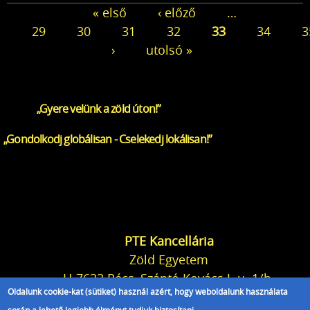
Oldalak
« első
‹ előző
…
29
30
31
32
33
34
3
›
utolsó »
„Gyere velünk a zöld úton!”
„Gondolkodj globálisan - Cselekedj lokálisan!”
PTE Kancellária
Zöld Egyetem
H-7633 Pécs, Szántó Kovács J. u. 1/b.
Oldalunk cookie-kat (sütiket) használ azért, hogy weboldalunk használata
+36 72 /501-500/22332