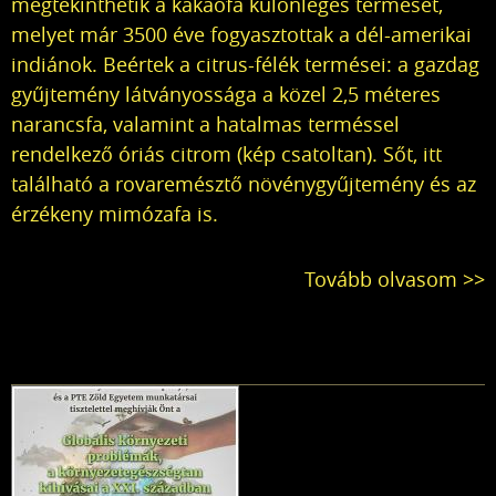
megtekinthetik a kakaófa különleges termését,
melyet már 3500 éve fogyasztottak a dél-amerikai
indiánok. Beértek a citrus-félék termései: a gazdag
gyűjtemény látványossága a közel 2,5 méteres
narancsfa, valamint a hatalmas terméssel
rendelkező óriás citrom (kép csatoltan). Sőt, itt
található a rovaremésztő növénygyűjtemény és az
érzékeny mimózafa is.
Tovább olvasom >>