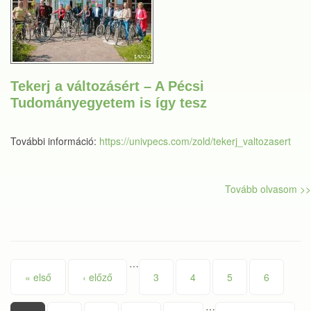
Tekerj a változásért – A Pécsi
Tudományegyetem is így tesz
További információ:
https://univpecs.com/zold/tekerj_valtozasert
Tovább olvasom >>
…
Oldalak
« első
‹ előző
3
4
5
6
…