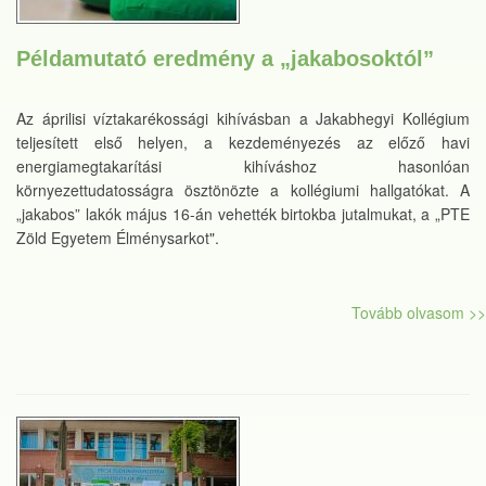
Példamutató eredmény a „jakabosoktól”
Az áprilisi víztakarékossági kihívásban a Jakabhegyi Kollégium
teljesített első helyen, a kezdeményezés az előző havi
energiamegtakarítási kihíváshoz hasonlóan
környezettudatosságra ösztönözte a kollégiumi hallgatókat. A
„jakabos” lakók május 16-án vehették birtokba jutalmukat, a „PTE
Zöld Egyetem Élménysarkot".
Tovább olvasom >>