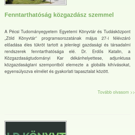
Fenntarthatóság közgazdász szemmel
A Pécsi Tudományegyetem Egyetemi Könyvtár és Tudásközpont
„Zöld Könyvtár” programsorozatának május 27-i félévzáró
előadása éles tükröt tartott a jelenlegi gazdasági és társadalmi
rendszerek fenntarthatósága elé. Dr. Erdős Katalin, a
Közgazdaságtudományi Kar dékánhelyettese, adjunktusa
közgazdaságtani szempontból elemezte a globális kihívásokat,
egyensúlyozva elmélet és gyakorlati tapasztalat között.
Tovább olvasom >>