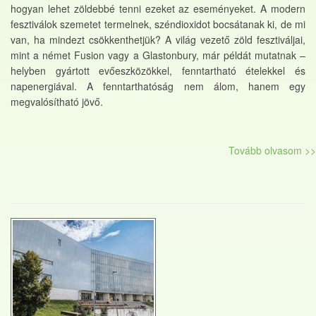
hogyan lehet zöldebbé tenni ezeket az eseményeket. A modern
fesztiválok szemetet termelnek, széndioxidot bocsátanak ki, de mi
van, ha mindezt csökkenthetjük? A világ vezető zöld fesztiváljai,
mint a német Fusion vagy a Glastonbury, már példát mutatnak –
helyben gyártott evőeszközökkel, fenntartható ételekkel és
napenergiával. A fenntarthatóság nem álom, hanem egy
megvalósítható jövő.
Tovább olvasom >>