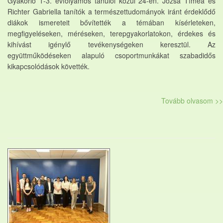
Gyakorló 1-3. évfolyamos tanulói közül 24-en. Józsa Tímea és
Richter Gabriella tanítók a természettudományok iránt érdeklődő
diákok ismereteit bővítették a témában kísérleteken,
megfigyeléseken, méréseken, terepgyakorlatokon, érdekes és
kihívást igénylő tevékenységeken keresztül. Az
együttműködéseken alapuló csoportmunkákat szabadidős
kikapcsolódások követték.
Tovább olvasom >>