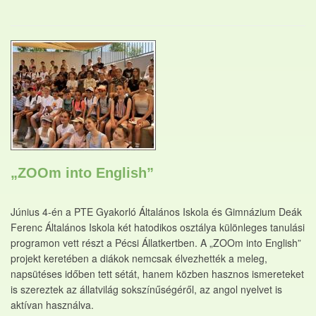
„ZOOm into English”
Június 4-én a PTE Gyakorló Általános Iskola és Gimnázium Deák
Ferenc Általános Iskola két hatodikos osztálya különleges tanulási
programon vett részt a Pécsi Állatkertben. A „ZOOm into English”
projekt keretében a diákok nemcsak élvezhették a meleg,
napsütéses időben tett sétát, hanem közben hasznos ismereteket
is szereztek az állatvilág sokszínűségéről, az angol nyelvet is
aktívan használva.